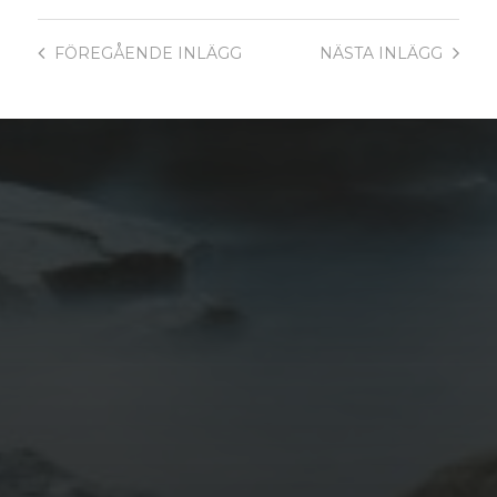
FÖREGÅENDE
INLÄGG
NÄSTA
INLÄGG